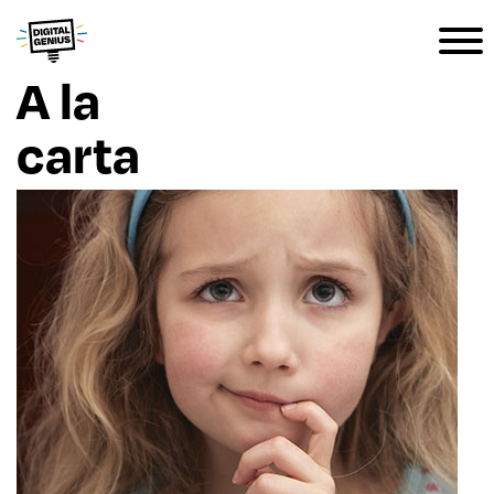
A la
carta