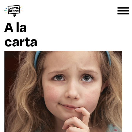
A la
carta